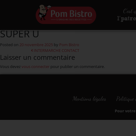
Aller au contenu
C’est 
l’patr
SUPER U
Posted on
20 novembre 2025
by
Pom Bistro
Navigation
INTERMARCHE CONTACT
Laisser un commentaire
Vous devez
vous connecter
pour publier un commentaire.
Mentions légales
Politique 
Pour votre 