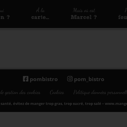
qui
À la
Mais où est
P
on ?
carte…
Marcel ?
fo
pombistro
pom_bistro
de gestion des cookies
Cookies
Politique données personnell
santé, évitez de manger trop gras, trop sucré, trop salé –
www.manger