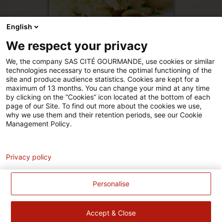
English
FILET DE BAR À L’AIL ET
We respect your privacy
ÉCRASÉ DE POMMES DE TERRE
FAÇON GRAND-MÈRE
We, the company SAS CITÉ GOURMANDE, use cookies or similar
technologies necessary to ensure the optimal functioning of the
site and produce audience statistics. Cookies are kept for a
maximum of 13 months. You can change your mind at any time
by clicking on the “Cookies” icon located at the bottom of each
page of our Site. To find out more about the cookies we use,
why we use them and their retention periods, see our Cookie
pombistro
pom_bistro
Management Policy.
Analytics
Mentions légales
Privacy policy
Politique de gestion des cookies
Cookies
Personalise
Politique données personnelles
Accessibilité
Accept & Close