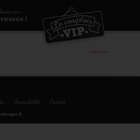
assez aux
urneaux !
SUPER U
es
Accessibilité
Contact
bouger.fr