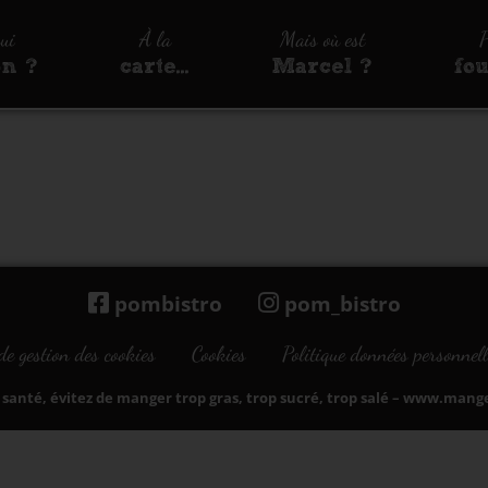
qui
À la
Mais où est
P
on ?
carte…
Marcel ?
fo
pombistro
pom_bistro
de gestion des cookies
Cookies
Politique données personnell
santé, évitez de manger trop gras, trop sucré, trop salé –
www.manger