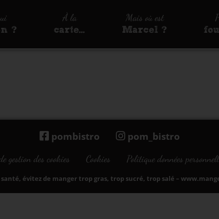
qui
À la
Mais où est
P
on ?
carte…
Marcel ?
fo
pombistro
pom_bistro
de gestion des cookies
Cookies
Politique données personnell
santé, évitez de manger trop gras, trop sucré, trop salé –
www.manger