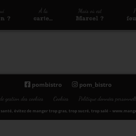
qui
À la
Mais où est
P
on ?
carte…
Marcel ?
fo
pombistro
pom_bistro
de gestion des cookies
Cookies
Politique données personnell
santé, évitez de manger trop gras, trop sucré, trop salé –
www.manger