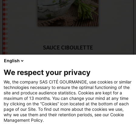
SAUCE CIBOULETTE
English
Découvrez toutes nos recettes "À TOUTES LES
We respect your privacy
SAUCES"
We, the company SAS CITÉ GOURMANDE, use cookies or similar
technologies necessary to ensure the optimal functioning of the
site and produce audience statistics. Cookies are kept for a
maximum of 13 months. You can change your mind at any time
by clicking on the “Cookies” icon located at the bottom of each
page of our Site. To find out more about the cookies we use,
why we use them and their retention periods, see our Cookie
pombistro
pom_bistro
Management Policy.
Analytics
Mentions légales