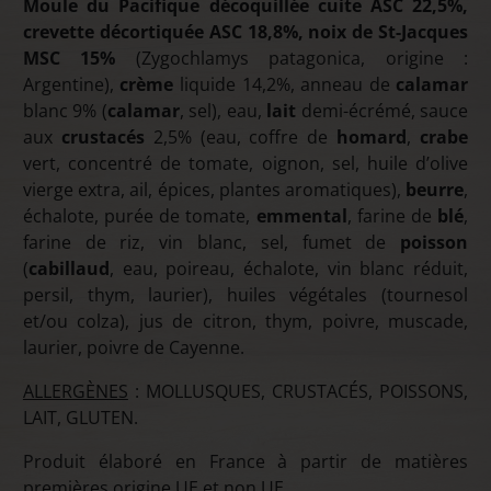
Moule du Pacifique décoquillée cuite ASC 22,5%,
crevette décortiquée ASC 18,8%, noix de St-Jacques
MSC 15%
(Zygochlamys patagonica, origine :
Argentine),
crème
liquide 14,2%, anneau de
calamar
blanc 9% (
calamar
, sel), eau,
lait
demi-écrémé, sauce
aux
crustacés
2,5% (eau, coffre de
homard
,
crabe
vert, concentré de tomate, oignon, sel, huile d’olive
vierge extra, ail, épices, plantes aromatiques),
beurre
,
échalote, purée de tomate,
emmental
, farine de
blé
,
farine de riz, vin blanc, sel, fumet de
poisson
(
cabillaud
, eau, poireau, échalote, vin blanc réduit,
persil, thym, laurier), huiles végétales (tournesol
et/ou colza), jus de citron, thym, poivre, muscade,
laurier, poivre de Cayenne.
ALLERGÈNES
: MOLLUSQUES, CRUSTACÉS, POISSONS,
LAIT, GLUTEN.
Produit élaboré en France à partir de matières
premières origine UE et non UE.