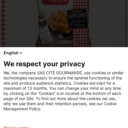
English
FRITES RUSTIQUES
We respect your privacy
au Sel de Guérande Label Rouge !
We, the company SAS CITÉ GOURMANDE, use cookies or similar
technologies necessary to ensure the optimal functioning of the
site and produce audience statistics. Cookies are kept for a
maximum of 13 months. You can change your mind at any time
by clicking on the “Cookies” icon located at the bottom of each
page of our Site. To find out more about the cookies we use,
why we use them and their retention periods, see our Cookie
pombistro
pom_bistro
Management Policy.
Analytics
Mentions légales
Privacy policy