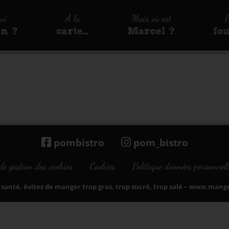
qui
À la
Mais où est
P
on ?
carte…
Marcel ?
fo
pombistro
pom_bistro
de gestion des cookies
Cookies
Politique données personnell
santé, évitez de manger trop gras, trop sucré, trop salé –
www.manger