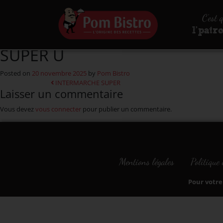
Aller au contenu
C’est 
l’patr
SUPER U
Posted on
20 novembre 2025
by
Pom Bistro
Navigation
INTERMARCHE SUPER
Laisser un commentaire
Vous devez
vous connecter
pour publier un commentaire.
Mentions légales
Politique 
Pour votre 