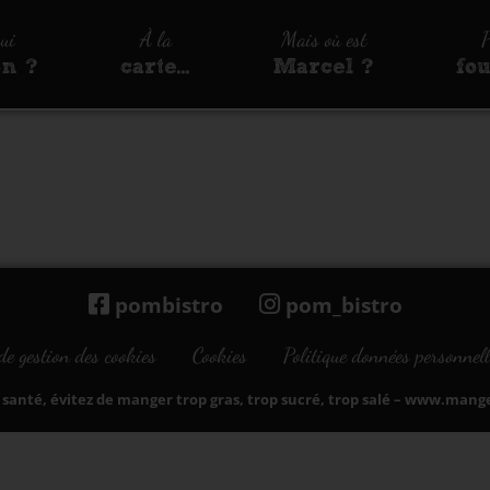
qui
À la
Mais où est
P
on ?
carte…
Marcel ?
fo
pombistro
pom_bistro
de gestion des cookies
Cookies
Politique données personnell
santé, évitez de manger trop gras, trop sucré, trop salé –
www.manger