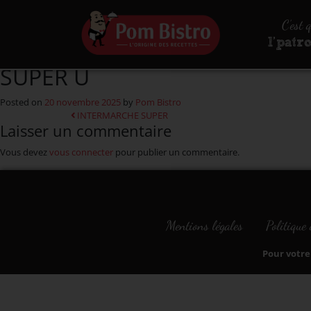
Aller au contenu
C’est 
l’patr
SUPER U
Posted on
20 novembre 2025
by
Pom Bistro
Navigation
INTERMARCHE SUPER
Laisser un commentaire
Vous devez
vous connecter
pour publier un commentaire.
Mentions légales
Politique 
Pour votre 