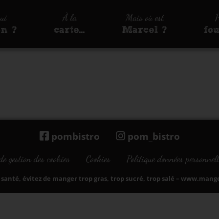
qui
À la
Mais où est
P
on ?
carte…
Marcel ?
fo
pombistro
pom_bistro
de gestion des cookies
Cookies
Politique données personnell
santé, évitez de manger trop gras, trop sucré, trop salé –
www.manger