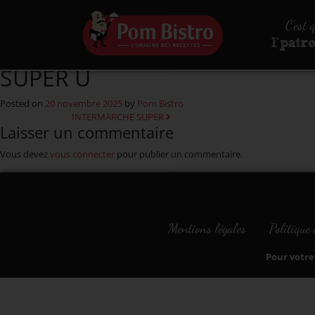
Aller au contenu
C’est 
l’patr
SUPER U
Posted on
20 novembre 2025
by
Pom Bistro
Navigation
INTERMARCHE SUPER
Laisser un commentaire
Vous devez
vous connecter
pour publier un commentaire.
Mentions légales
Politique 
Pour votre 