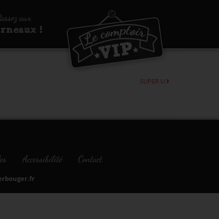
assez aux
urneaux !
SUPER U
es
Accessibilité
Contact
bouger.fr