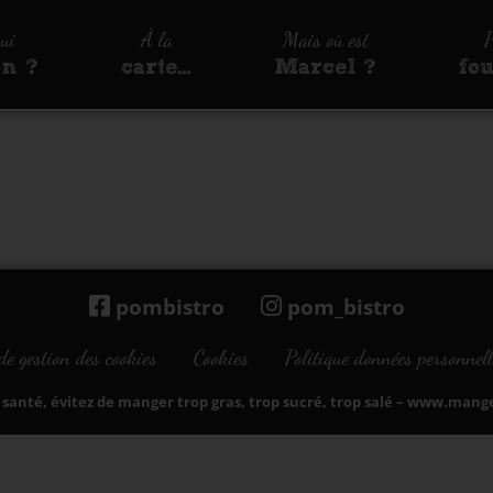
qui
À la
Mais où est
P
on ?
carte…
Marcel ?
fo
pombistro
pom_bistro
de gestion des cookies
Cookies
Politique données personnell
santé, évitez de manger trop gras, trop sucré, trop salé –
www.manger