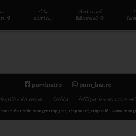
qui
À la
Mais où est
P
on ?
carte…
Marcel ?
fo
pombistro
pom_bistro
de gestion des cookies
Cookies
Politique données personnell
santé, évitez de manger trop gras, trop sucré, trop salé –
www.manger