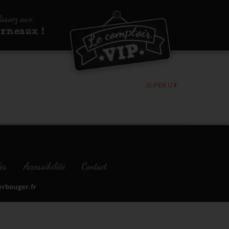
assez aux
urneaux !
SUPER U
es
Accessibilité
Contact
bouger.fr