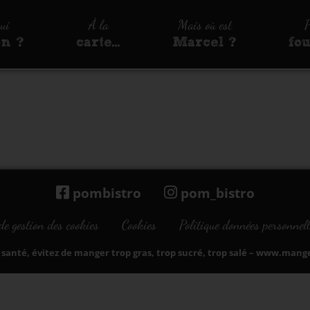
qui
À la
Mais où est
P
on ?
carte…
Marcel ?
fo
pombistro
pom_bistro
de gestion des cookies
Cookies
Politique données personnell
santé, évitez de manger trop gras, trop sucré, trop salé –
www.manger