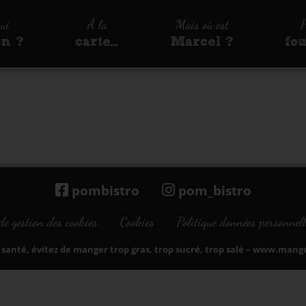
qui
À la
Mais où est
P
on ?
carte…
Marcel ?
fo
pombistro
pom_bistro
de gestion des cookies
Cookies
Politique données personnell
santé, évitez de manger trop gras, trop sucré, trop salé –
www.manger