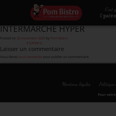
Aller au contenu
C’est 
l’patr
INTERMARCHE HYPER
Posted on
20 novembre 2025
by
Pom Bistro
Navigation
SUPER U
Laisser un commentaire
Vous devez
vous connecter
pour publier un commentaire.
Mentions légales
Politique 
Pour votre 