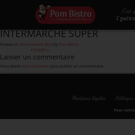
Aller au contenu
C’est 
l’patr
INTERMARCHE SUPER
Posted on
20 novembre 2025
by
Pom Bistro
Navigation
SUPER U
Laisser un commentaire
Vous devez
vous connecter
pour publier un commentaire.
Mentions légales
Politique 
Pour votre 