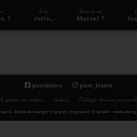
qui
À la
Mais où est
P
on ?
carte…
Marcel ?
fo
pombistro
pom_bistro
de gestion des cookies
Cookies
Politique données personnell
santé, évitez de manger trop gras, trop sucré, trop salé –
www.manger