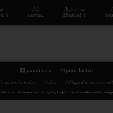
qui
À la
Mais où est
P
on ?
carte…
Marcel ?
fo
pombistro
pom_bistro
de gestion des cookies
Cookies
Politique données personnell
santé, évitez de manger trop gras, trop sucré, trop salé –
www.manger