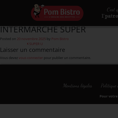
Aller au contenu
C’est 
l’patr
INTERMARCHE SUPER
Posted on
20 novembre 2025
by
Pom Bistro
Navigation
SUPER U
Laisser un commentaire
Vous devez
vous connecter
pour publier un commentaire.
Mentions légales
Politique 
Pour votre 