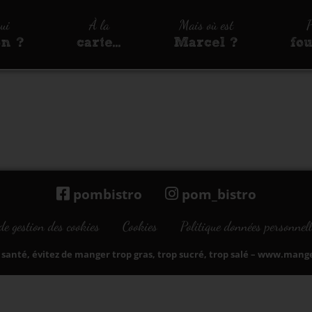
qui
À la
Mais où est
P
on ?
carte…
Marcel ?
fo
pombistro
pom_bistro
de gestion des cookies
Cookies
Politique données personnell
santé, évitez de manger trop gras, trop sucré, trop salé –
www.manger