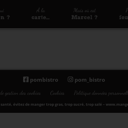
qui
À la
Mais où est
P
on ?
carte…
Marcel ?
fo
pombistro
pom_bistro
de gestion des cookies
Cookies
Politique données personnell
santé, évitez de manger trop gras, trop sucré, trop salé –
www.manger