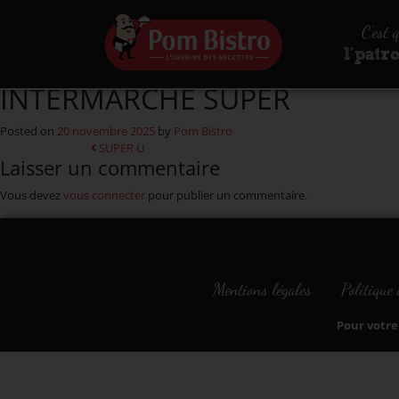
Aller au contenu
C’est 
l’patr
INTERMARCHE SUPER
Posted on
20 novembre 2025
by
Pom Bistro
Navigation
SUPER U
Laisser un commentaire
Vous devez
vous connecter
pour publier un commentaire.
Mentions légales
Politique 
Pour votre 