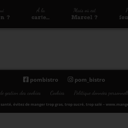
qui
À la
Mais où est
P
on ?
carte…
Marcel ?
fo
pombistro
pom_bistro
de gestion des cookies
Cookies
Politique données personnell
santé, évitez de manger trop gras, trop sucré, trop salé –
www.manger