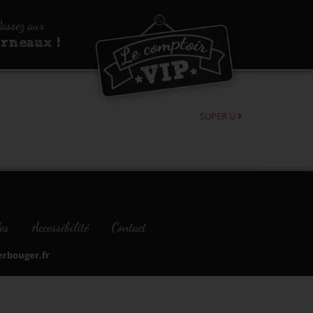
assez aux
urneaux !
SUPER U
es
Accessibilité
Contact
bouger.fr