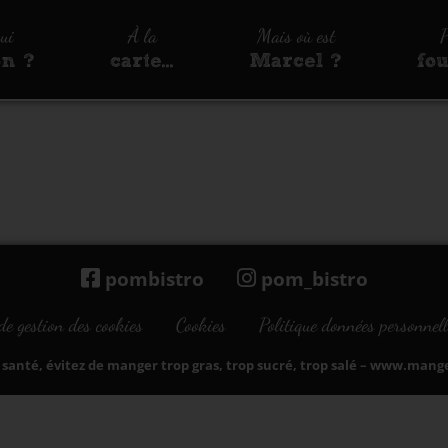
qui
À la
Mais où est
P
on ?
carte…
Marcel ?
fo
pombistro
pom_bistro
de gestion des cookies
Cookies
Politique données personnell
santé, évitez de manger trop gras, trop sucré, trop salé –
www.manger