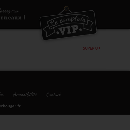
assez aux
urneaux !
SUPER U
es
Accessibilité
Contact
bouger.fr