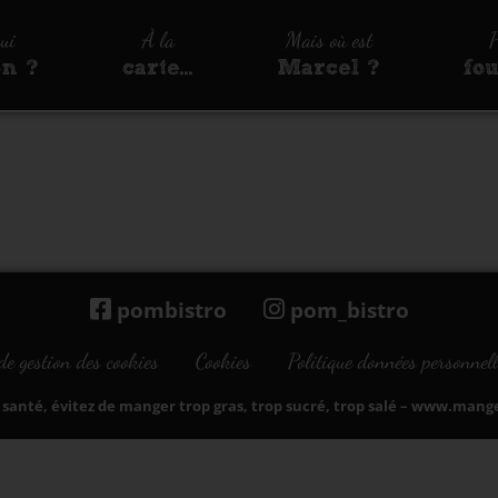
qui
À la
Mais où est
P
on ?
carte…
Marcel ?
fo
pombistro
pom_bistro
de gestion des cookies
Cookies
Politique données personnell
santé, évitez de manger trop gras, trop sucré, trop salé –
www.manger