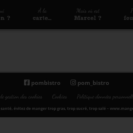
qui
À la
Mais où est
P
on ?
carte…
Marcel ?
fo
pombistro
pom_bistro
de gestion des cookies
Cookies
Politique données personnell
santé, évitez de manger trop gras, trop sucré, trop salé –
www.manger