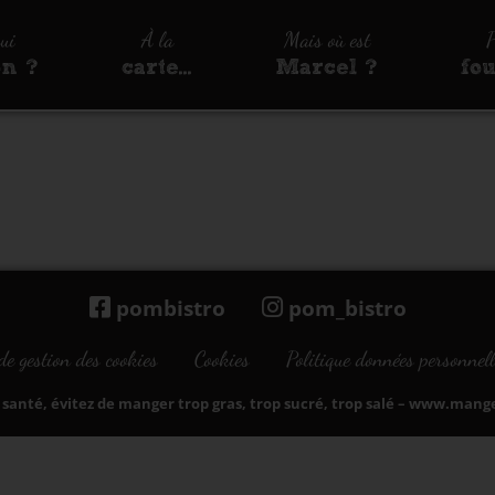
qui
À la
Mais où est
P
on ?
carte…
Marcel ?
fo
pombistro
pom_bistro
de gestion des cookies
Cookies
Politique données personnell
santé, évitez de manger trop gras, trop sucré, trop salé –
www.manger